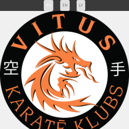
RU
EN
LV