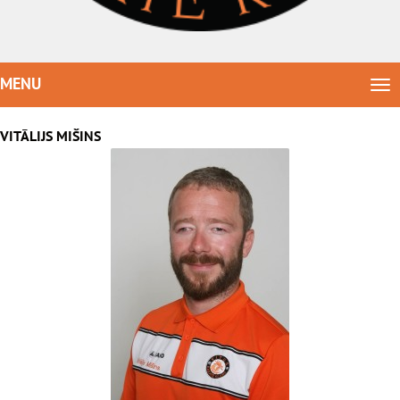
MENU
Tog
nav
VITĀLIJS MIŠINS